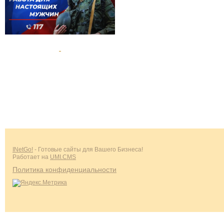
INetGo!
- Готовые сайты для Вашего Бизнеса!
Работает на
UMI.CMS
Политика конфиденциальности