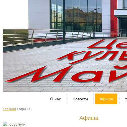
О нас
Новости
Афиша
У
Главная
/
Афиша
Афиша