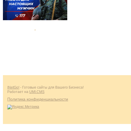
INetGo!
- Готовые сайты для Вашего Бизнеса!
Работает на
UMI.CMS
Политика конфиденциальности